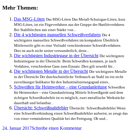
für/als
Heimwerker:
Mehr Themen:
die
wichtigsten
Das MSG-Löten
Das MSG-Löten Das Metall-Schutzgas-Löten, kurz
Grundlagen
MSG-Löten, ist ein Fügeverfahren aus der Gruppe der Hartlötverfahren.
auf
Bei Stahlblechen mit einer Stärke von...
einen
Die 4 wichtigsten manuellen Schweißverfahren
Die 4
Blick
wichtigsten manuellen Schweißverfahren im kompakten Überblick
Mittlerweile gibt es eine Vielzahl verschiedenster Schweißverfahren.
Dies ist auch nicht weiter verwunderlich, denn...
Die wichtigsten Industriegase in der Übersicht
Die wichtigsten
Industriegase in der Übersicht Beim Schweißen kommen, je nach
Verfahren, verschiedene Gase zum Einsatz. Dies gilt sowohl für...
Die wichtigsten Metalle in der Übersicht
Die wichtigsten Metalle
in der Übersicht Der durchschnittliche Verbrauch an Stahl ist ein recht
zuverlässiger Indikator für den Industrialisierungsgrad eines...
Schweißen für Heimwerker – eine Grundanleitung
Schweißen
für Heimwerker – eine Grundanleitung Mittels Schweißgerät und dem
richtigen Schweißzubehör ist es möglich, zwei metallische Werkstücke
dauerhaft und belastbar...
Übersicht: Schweißnahtfehler
Übersicht: Schweißnahtfehler Wenn
eine Schweißverbindung einen Schweißnahtfehler aufweist, so zeugt das
von einer verminderten Qualität bei der Fertigung. Ob und...
Veröffentlicht
zu
24. Januar 2017
Schreibe einen Kommentar