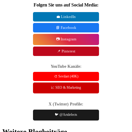
Folgen Sie uns auf Social Media:
💼 LinkedIn
📘 Facebook
📷 Instagram
📌 Pinterest
YouTube Kanäle:
🎨 Sevilart (40K)
📈 SEO & Marketing
X (Twitter) Profile:
🐦 @Artdefects
Weitere Blogbeiträge