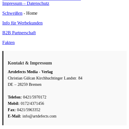
am
Schweißen
Impressum – Datenschutz
für/als
Schweißen
- Home
Heimwerker:
die
Info für Werbekunden
wichtigsten
Grundlagen
B2B Partnerschaft
auf
einen
Fakten
Blick
Kontakt & Impressum
Artdefects Media - Verlag
Christian Gülcan Kirchhuchtinger Landstr. 84
DE – 28259 Bremen
Telefon:
0421/5970172
Mobil:
0172/4371456
Fax:
0421/5963352
E-Mail:
info@artdefects.com