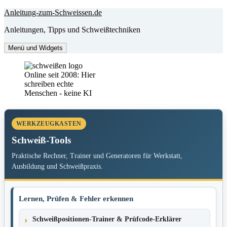
Zum
Anleitung-zum-Schweissen.de
Inhalt
Anleitungen, Tipps und Schweißtechniken
springen
Menü und Widgets
Online seit 2008: Hier
schreiben echte
Menschen - keine KI
WERKZEUGKASTEN
Schweiß-Tools
Praktische Rechner, Trainer und Generatoren für Werkstatt,
Ausbildung und Schweißpraxis.
Lernen, Prüfen & Fehler erkennen
Schweißpositionen-Trainer & Prüfcode-Erklärer