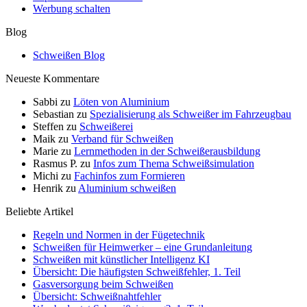
Werbung schalten
Blog
Schweißen Blog
Neueste Kommentare
Sabbi
zu
Löten von Aluminium
Sebastian
zu
Spezialisierung als Schweißer im Fahrzeugbau
Steffen
zu
Schweißerei
Maik
zu
Verband für Schweißen
Marie
zu
Lernmethoden in der Schweißerausbildung
Rasmus P.
zu
Infos zum Thema Schweißsimulation
Michi
zu
Fachinfos zum Formieren
Henrik
zu
Aluminium schweißen
Beliebte Artikel
Regeln und Normen in der Fügetechnik
Schweißen für Heimwerker – eine Grundanleitung
Schweißen mit künstlicher Intelligenz KI
Übersicht: Die häufigsten Schweißfehler, 1. Teil
Gasversorgung beim Schweißen
Übersicht: Schweißnahtfehler