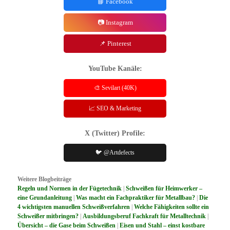
📘 Facebook
📷 Instagram
📌 Pinterest
YouTube Kanäle:
🎨 Sevilart (40K)
📈 SEO & Marketing
X (Twitter) Profile:
🐦 @Artdefects
Weitere Blogbeiträge
Regeln und Normen in der Fügetechnik
|
Schweißen für Heimwerker –
eine Grundanleitung
|
Was macht ein Fachpraktiker für Metallbau?
|
Die
4 wichtigsten manuellen Schweißverfahren
|
Welche Fähigkeiten sollte ein
Schweißer mitbringen?
|
Ausbildungsberuf Fachkraft für Metalltechnik
|
Übersicht – die Gase beim Schweißen
|
Eisen und Stahl – einst kostbare