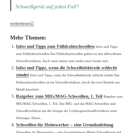
Schweißgerät auf jeden Fall?
Diese Funktionen braucht ein mobiles WIG-Schweißgerät
weiterlesen
Mehr Themen:
Infos und Tipps zum Fülldrahtschweißen
Infos und Tipps
zum Fülldrahtschweißen Das Fülldrahtschweißen gehört zu den altbewährten
Schweißverfahren. Auch wenn immer mal wieder neue Geräte und...
Infos und Tipps, wenn die Schweißelektrode schlecht
zündet
Infos und Tipps, wenn die Schweißelektrode schlecht zündet Das
Elektrodenschweißen ist ein Schweißverfahren, durch das zwei Bauteile aus
Metall dauerhaft...
Ratgeber zum MIG/MAG-Schweißen, 1. Teil
Ratgeber zum
MIG/MAG-Schweißen, 1. Teil Das MIG- und das MAG-Schweißen sind
Schweißverfahren aus der Gruppe der Lichtbogenschweißverfahren unter
Schutzgas. Dieser...
Schweißen für Heimwerker – eine Grundanleitung
Schweißen für Heimwerker – eine Grundanleitung Mittels Schweißgerät und