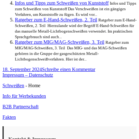
Infos und Tipps zum Schweißen von Kunststoff
Infos und Tipps
zum Schweißen von Kunststoff Das Verschweißen ist ein gängiges
Verfahren, um Kunststoffe zu fügen. Es wird vor...
Ratgeber zum E-Hand-Schweißen, 2. Teil
Ratgeber zum E-Hand-
Schweißen, 2. Teil Hierzulande wird der Begriff E-Hand-Schweißen für
das manuelle Metall-Lichtbogenschweißen verwendet. Im praktischen
Sprachgebrauch sind auch...
Ratgeber zum MIG/MAG-Schweißen, 3. Teil
Ratgeber zum
MIG/MAG-Schweißen, 3. Teil Das MIG- und das MAG-Schweißen
gehören in die Gruppe der gasgeschützten Metall-
Lichtbogenschweißverfahren. Hier ist der...
Veröffentlicht
zu
18. September 2024
Schreibe einen Kommentar
am
8
Impressum – Datenschutz
Verfahren
Schweißen
- Home
zum
Kunststoffschweißen,
Info für Werbekunden
1.
Teil
B2B Partnerschaft
Fakten