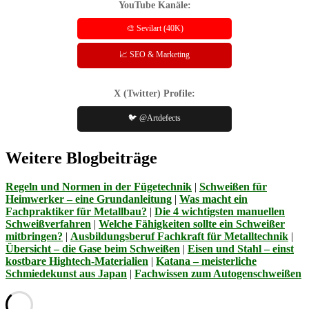
YouTube Kanäle:
🎨 Sevilart (40K)
📈 SEO & Marketing
X (Twitter) Profile:
🐦 @Artdefects
Weitere Blogbeiträge
Regeln und Normen in der Fügetechnik
|
Schweißen für
Heimwerker – eine Grundanleitung
|
Was macht ein
Fachpraktiker für Metallbau?
|
Die 4 wichtigsten manuellen
Schweißverfahren
|
Welche Fähigkeiten sollte ein Schweißer
mitbringen?
|
Ausbildungsberuf Fachkraft für Metalltechnik
|
Übersicht – die Gase beim Schweißen
|
Eisen und Stahl – einst
kostbare Hightech-Materialien
|
Katana – meisterliche
Schmiedekunst aus Japan
|
Fachwissen zum Autogenschweißen