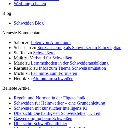
Werbung schalten
Blog
Schweißen Blog
Neueste Kommentare
Sabbi
zu
Löten von Aluminium
Sebastian
zu
Spezialisierung als Schweißer im Fahrzeugbau
Steffen
zu
Schweißerei
Maik
zu
Verband für Schweißen
Marie
zu
Lernmethoden in der Schweißerausbildung
Rasmus P.
zu
Infos zum Thema Schweißsimulation
Michi
zu
Fachinfos zum Formieren
Henrik
zu
Aluminium schweißen
Beliebte Artikel
Regeln und Normen in der Fügetechnik
Schweißen für Heimwerker – eine Grundanleitung
Schweißen mit künstlicher Intelligenz KI
Übersicht: Die häufigsten Schweißfehler, 1. Teil
Gasversorgung beim Schweißen
Übersicht: Schweißnahtfehler