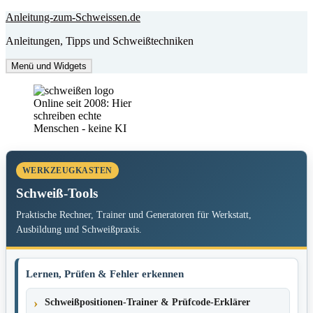
Zum
Anleitung-zum-Schweissen.de
Inhalt
Anleitungen, Tipps und Schweißtechniken
springen
Menü und Widgets
Online seit 2008: Hier
schreiben echte
Menschen - keine KI
WERKZEUGKASTEN
Schweiß-Tools
Praktische Rechner, Trainer und Generatoren für Werkstatt,
Ausbildung und Schweißpraxis.
Lernen, Prüfen & Fehler erkennen
Schweißpositionen-Trainer & Prüfcode-Erklärer