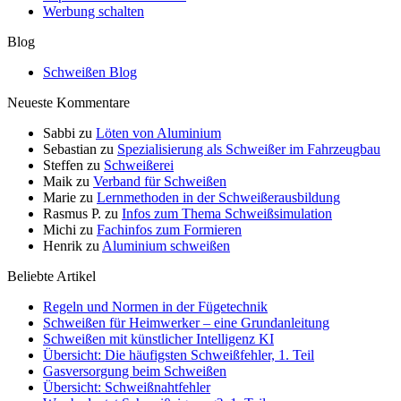
Werbung schalten
Blog
Schweißen Blog
Neueste Kommentare
Sabbi
zu
Löten von Aluminium
Sebastian
zu
Spezialisierung als Schweißer im Fahrzeugbau
Steffen
zu
Schweißerei
Maik
zu
Verband für Schweißen
Marie
zu
Lernmethoden in der Schweißerausbildung
Rasmus P.
zu
Infos zum Thema Schweißsimulation
Michi
zu
Fachinfos zum Formieren
Henrik
zu
Aluminium schweißen
Beliebte Artikel
Regeln und Normen in der Fügetechnik
Schweißen für Heimwerker – eine Grundanleitung
Schweißen mit künstlicher Intelligenz KI
Übersicht: Die häufigsten Schweißfehler, 1. Teil
Gasversorgung beim Schweißen
Übersicht: Schweißnahtfehler