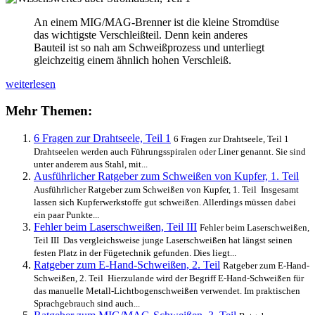
An einem MIG/MAG-Brenner ist die kleine Stromdüse
das wichtigste Verschleißteil. Denn kein anderes
Bauteil ist so nah am Schweißprozess und unterliegt
gleichzeitig einem ähnlich hohen Verschleiß.
Wissenswertes
weiterlesen
über
Stromdüsen,
Mehr Themen:
Teil
1
6 Fragen zur Drahtseele, Teil 1
6 Fragen zur Drahtseele, Teil 1
Drahtseelen werden auch Führungsspiralen oder Liner genannt. Sie sind
unter anderem aus Stahl, mit...
Ausführlicher Ratgeber zum Schweißen von Kupfer, 1. Teil
Ausführlicher Ratgeber zum Schweißen von Kupfer, 1. Teil Insgesamt
lassen sich Kupferwerkstoffe gut schweißen. Allerdings müssen dabei
ein paar Punkte...
Fehler beim Laserschweißen, Teil III
Fehler beim Laserschweißen,
Teil III Das vergleichsweise junge Laserschweißen hat längst seinen
festen Platz in der Fügetechnik gefunden. Dies liegt...
Ratgeber zum E-Hand-Schweißen, 2. Teil
Ratgeber zum E-Hand-
Schweißen, 2. Teil Hierzulande wird der Begriff E-Hand-Schweißen für
das manuelle Metall-Lichtbogenschweißen verwendet. Im praktischen
Sprachgebrauch sind auch...