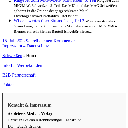
Ratgeber zum MIG/MAG-Schweißen, 3. Teil
Ratgeber zum
MIG/MAG-Schweißen, 3. Teil Das MIG- und das MAG-Schweißen
gehören in die Gruppe der gasgeschützten Metall-
Lichtbogenschweißverfahren. Hier ist der...
Wissenswertes über Stromdüsen, Teil 2
Wissenswertes über
Stromdüsen, Teil 2 Auch wenn die Stromdüse an einem MIG/MAG-
Brenner ein sehr kleines Bauteil ist, gehört sie zu...
Veröffentlicht
zu
15. Juli 2022
Schreibe einen Kommentar
am
Wissenswertes
Impressum – Datenschutz
über
Schweißen
- Home
Stromdüsen,
Teil
Info für Werbekunden
1
B2B Partnerschaft
Fakten
Kontakt & Impressum
Artdefects Media - Verlag
Christian Gülcan Kirchhuchtinger Landstr. 84
DE – 28259 Bremen