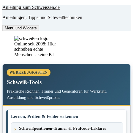
Zum
Anleitung-zum-Schweissen.de
Inhalt
Anleitungen, Tipps und Schweißtechniken
springen
Menü und Widgets
Online seit 2008: Hier
schreiben echte
Menschen - keine KI
WERKZEUGKASTEN
Schweiß-Tools
Praktische Rechner, Trainer und Generatoren für Werkstatt,
Ausbildung und Schweißpraxis.
Lernen, Prüfen & Fehler erkennen
Schweißpositionen-Trainer & Prüfcode-Erklärer